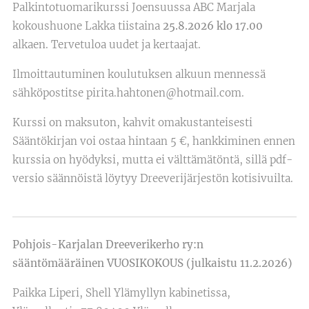
Palkintotuomarikurssi Joensuussa ABC Marjala
kokoushuone Lakka tiistaina
25.8.2026 klo 17.00
alkaen. Tervetuloa uudet ja kertaajat.
Ilmoittautuminen koulutuksen alkuun mennessä
sähköpostitse pirita.hahtonen@hotmail.com.
Kurssi on maksuton, kahvit omakustanteisesti
Sääntökirjan voi ostaa hintaan 5 €, hankkiminen ennen
kurssia on hyödyksi, mutta ei välttämätöntä, sillä pdf-
versio säännöistä löytyy Dreeverijärjestön kotisivuilta.
Pohjois-Karjalan Dreeverikerho ry:n
sääntömääräinen
VUOSIKOKOUS (julkaistu 11.2.2026)
Paikka Liperi, Shell Ylämyllyn kabinetissa,