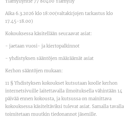
Ylämyllyntie 77 80400 Ylämylly
Aika 6.3.2026 klo 18:00(valtakirjojen tarkastus klo
17.45-18.00)
Kokouksessa käsitellään seuraavat asiat:
- jaetaan vuosi- ja kiertopalkinnot
- yhdistyksen sääntöjen määräämät asiat
Kerhon sääntöjen mukaan:
11 § Yhdistyksen kokoukset kutsutaan koolle kerhon
internetsivuille laitettavalla ilmoituksella vähintään 14
päivää ennen kokousta, ja kutsussa on mainittava
kokouksessa käsiteltäviksi tulevat asiat. Samalla tavalla
toimitetaan muutkin tiedonannot jäsenille.