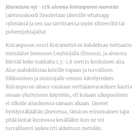
Jäsenetuna nyt -15% alennus koiranpuron vuoroista
(alennuskoodi ilmoitetaan jäsenille whatsapp
ryhmässä ja sen saa tarvittaessa myös sihteeriltä tai
puheenjohtajalta)
Koiranpuron suuri Koirametsä on kahdeksan hehtaarin
metsäalue Joensuun Louhiojalla (Enossa), ja aitausta
kiertää koko matkalta 1,5-1,8 metrin korkuinen aita.
Alue mahdollistaa koirille vapaan ja turvallisen
liikkumisen ja omistajalle rennon kävelyretken.
Koiranpuron aitaus varataan nettiajanvarauksen kautta
omaan yksityiseen käyttöön, eli kukaan ulkopuolinen
ei ulkoile aitauksessa samaan aikaan. Jäsenet
hyödyntäkäähän jäsenetua, tämä on erinomainen tapa
pitää koirat kunnossa kesälläkin kun ne voi
turvallisesti laskea irti aidattuun metsään.