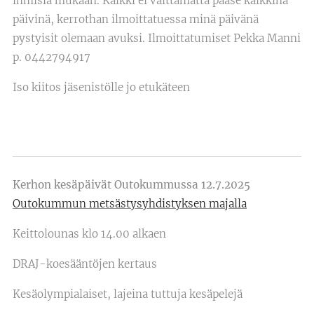
ihmisiä mukaan. Kaikki ei välttämättä pääse kaikkina
päivinä, kerrothan ilmoittatuessa minä päivänä
pystyisit olemaan avuksi. Ilmoittatumiset Pekka Manni
p. 0442794917
Iso kiitos jäsenistölle jo etukäteen
Kerhon kesäpäivät Outokummussa 12.7.2025
Outokummun metsästysyhdistyksen majalla
Keittolounas klo 14.00 alkaen
DRAJ-koesääntöjen kertaus
Kesäolympialaiset, lajeina tuttuja kesäpelejä