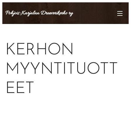
Pohjois-Karjalan Dreeverikerho ry
KERHON
MYYNTITUOTT
EET