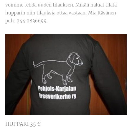
voimme tehdä uuden tilauksen. Mikäli haluat tilata
hupparin niin tilauksia ottaa vastaan: Mia Räsänen
puh: 044 0836699.
HUPPARI 35 €