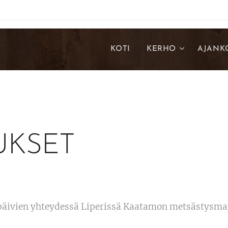
KOTI
KERHO
AJANK
UKSET
päivien yhteydessä Liperissä Kaatamon metsästysmaj