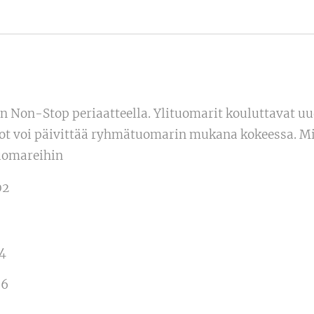
 Non-Stop periaatteella. Ylituomarit kouluttavat uud
ot voi päivittää ryhmätuomarin mukana kokeessa. Mi
tuomareihin
02
4
56