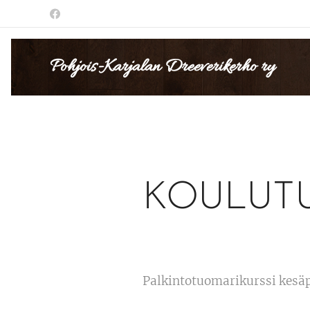
Pohjois-Karjalan Dreeverikerho ry
KOULUT
Palkintotuomarikurssi kesä